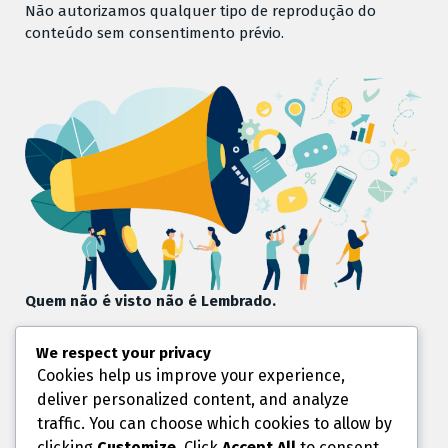
Não autorizamos qualquer tipo de reprodução do
conteúdo sem consentimento prévio.
Quem não é visto não é Lembrado.
Chegou a hora de mostrar sua marca, seu produto ou
We respect your privacy
serviço.
Cookies help us improve your experience,
Valorize sua Marca.
deliver personalized content, and analyze
Aqui temos o espaço ideal para você.
Entre em Contato Conosco:
traffic. You can choose which cookies to allow by
contato@portaljandira.com.br
clicking
Customize
. Click
Accept All
to consent