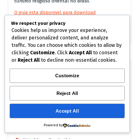
turismo religioso oriental no Brasil.
O guia esta disponivel para download
We respect your privacy
Baixar o guia gratuitamente
Cookies help us improve your experience,
Baixar o Guia
Baixar
deliver personalized content, and analyze
traffic. You can choose which cookies to allow by
clicking
Customize
. Click
Accept All
to consent
or
Reject All
to decline non-essential cookies.
Customize
Reject All
Accept All
Powered by