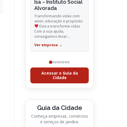
Isa – Instituto Social
Alvorada
Transformando vidas com
amor, educação e propósito
Doe e transforme vidas
BARUERI
Com a sua ajuda,
Márcia.Photos
conseguimos levar…
A Márcia Photos transforma
Ver empresa
→
momentos especiais em
lembranças inesquecíveis.
Especializada em
casamentos, aniversários,
ensaios gestantes, família,
infantil, debutantes…
Ver empresa
→
Acessar o Guia da
Cidade