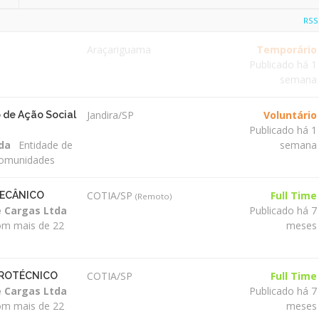
RSS
Araçariguama
Temporário
Publicado há 1
semana
Jandira/SP
Voluntário
o de Ação Social
Publicado há 1
ada
Entidade de
semana
 comunidades
COTIA/SP
Full Time
MECÂNICO
(Remoto)
e Cargas Ltda
Publicado há 7
om mais de 22
meses
COTIA/SP
Full Time
TROTÉCNICO
e Cargas Ltda
Publicado há 7
om mais de 22
meses