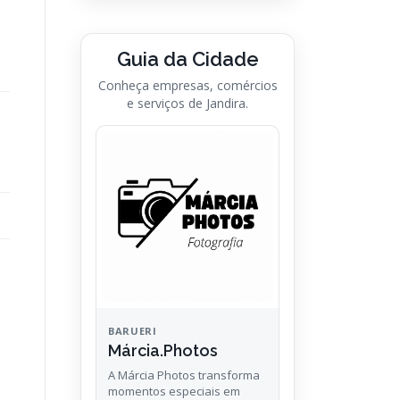
Especializada em
casamentos, aniversários,
ensaios gestantes, família,
infantil, debutantes…
Ver empresa
→
Acessar o Guia da
Cidade
Guia da Cidade
Conheça empresas, comércios
e serviços de Jandira.