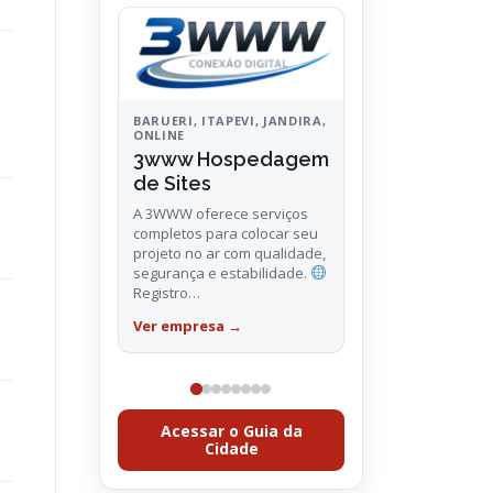
Guia da Cidade
Conheça empresas, comércios
e serviços de Jandira.
BARUERI, ITAPEVI, JANDIRA,
ONLINE
3www Hospedagem
de Sites
A 3WWW oferece serviços
completos para colocar seu
projeto no ar com qualidade,
BARUERI
segurança e estabilidade.
Márcia.Photos
Registro…
A Márcia Photos transforma
Ver empresa
→
momentos especiais em
lembranças inesquecíveis.