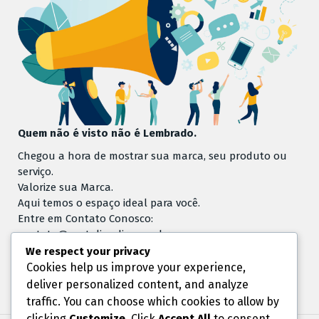
Quem não é visto não é Lembrado.
Chegou a hora de mostrar sua marca, seu produto ou
serviço.
Valorize sua Marca.
Aqui temos o espaço ideal para você.
Entre em Contato Conosco:
contato@portaljandira.com.br
WhatsApp .:(11)-42690715
We respect your privacy
Cookies help us improve your experience,
deliver personalized content, and analyze
traffic. You can choose which cookies to allow by
clicking
Customize
. Click
Accept All
to consent