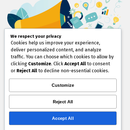
We respect your privacy
Cookies help us improve your experience,
deliver personalized content, and analyze
traffic. You can choose which cookies to allow by
Quem não é visto não é Lembrado.
clicking
Customize
. Click
Accept All
to consent
Chegou a hora de mostrar sua marca, seu produto ou
or
Reject All
to decline non-essential cookies.
serviço.
Valorize sua Marca.
Customize
Aqui temos o espaço ideal para você.
Entre em Contato Conosco:
Reject All
contato@portaljandira.com.br
WhatsApp .:(11)-42690715
Accept All