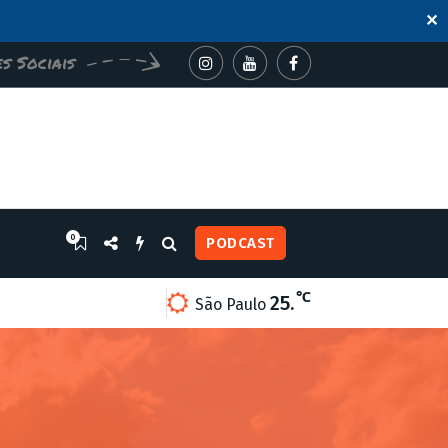
✕
s Sociais
0
PODCAST
℃
25.
ÕES AMBIENTAIS E CONSCIENTIZAÇÃO NO PORTAL PEDRA BON
São Paulo