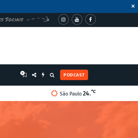
✕
s Sociais
0
PODCAST
℃
24.
A COM AÇÕES AMBIENTAIS E CONSCIENTIZAÇÃO NO PORTAL P
São Paulo