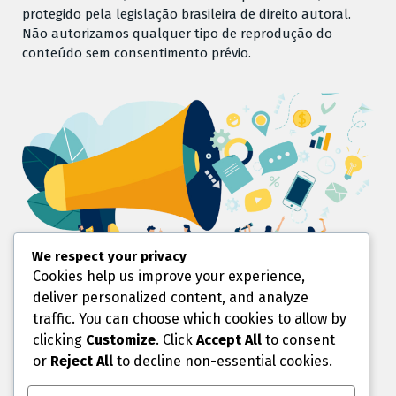
protegido pela legislação brasileira de direito autoral.
Não autorizamos qualquer tipo de reprodução do
conteúdo sem consentimento prévio.
We respect your privacy
Cookies help us improve your experience,
Quem não é visto não é Lembrado.
deliver personalized content, and analyze
traffic. You can choose which cookies to allow by
Chegou a hora de mostrar sua marca, seu produto ou
serviço.
clicking
Customize
. Click
Accept All
to consent
Valorize sua Marca.
or
Reject All
to decline non-essential cookies.
Aqui temos o espaço ideal para você.