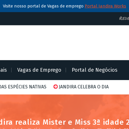
Visite nosso portal de Vagas de emprego
Portal Jandira Works
Rede
iais
Vagas de Emprego
Portal de Negócios
IVAS
JANDIRA CELEBRA O DIA MUNDIAL DA ABELHA COM 
dira realiza Mister e Miss 3ª idade 