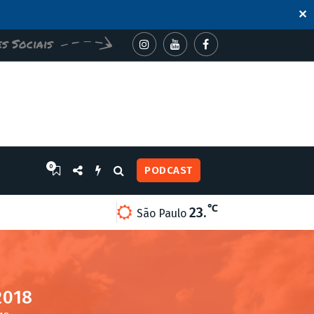
✕
s Sociais
0
PODCAST
℃
23.
AÇÕES AMBIENTAIS E CONSCIENTIZAÇÃO NO PORTAL PEDRA B
São Paulo
2018