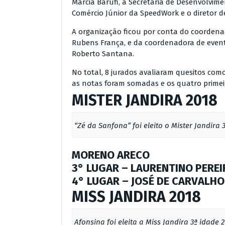
Márcia Barufi, a Secretária de Desenvolvime
Comércio Júnior da SpeedWork e o diretor d
A organização ficou por conta do coordenad
Rubens França, e da coordenadora de eventos
Roberto Santana.
No total, 8 jurados avaliaram quesitos como
as notas foram somadas e os quatro primeir
MISTER JANDIRA 2018
“Zé da Sanfona” foi eleito o Mister Jandira 
MORENO ARECO
3° LUGAR
– LAURENTINO PEREI
4° LUGAR
– JOSÉ DE CARVALHO
MISS JANDIRA 2018
Afonsina foi eleita a Miss Jandira 3ª idade 2