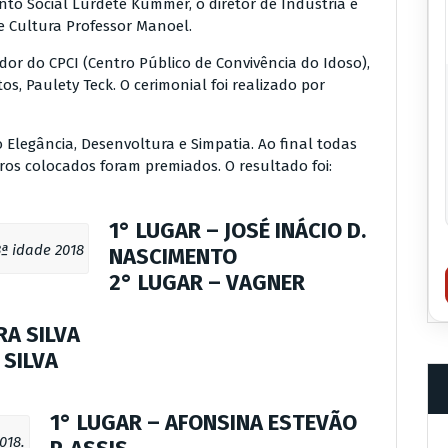
nto Social Lurdete Kummer, o diretor de Indústria e
e Cultura Professor Manoel.
or do CPCI (Centro Público de Convivência do Idoso),
, Paulety Teck. O cerimonial foi realizado por
 Elegância, Desenvoltura e Simpatia. Ao final todas
os colocados foram premiados. O resultado foi:
1° LUGAR
– JOSÉ INÁCIO D.
3ª idade 2018
NASCIMENTO
2° LUGAR
– VAGNER
RA SILVA
 SILVA
1° LUGAR
– AFONSINA ESTEVÃO
018.