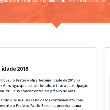
gina inicial
>
Notícias
>
Jandira realiza Mister e Miss 3ª idade 20
ª idade 2018
omoveu o Mister e Miss Terceira Idade de 2018. O
iz Gonzaga, que estava lotado, e teve a participação
ra 2018 e 15 concorrentes ao prêmio de Miss.
 sendo que alguns candidatos contavam até com
evento o Prefeito Paulo Barufi, a primeira dama