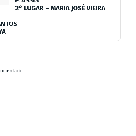
P. ASSIS
2° LUGAR
– MARIA JOSÉ VIEIRA
ANTOS
VA
comentário.